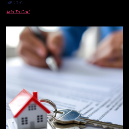
145,20
€
Add To Cart