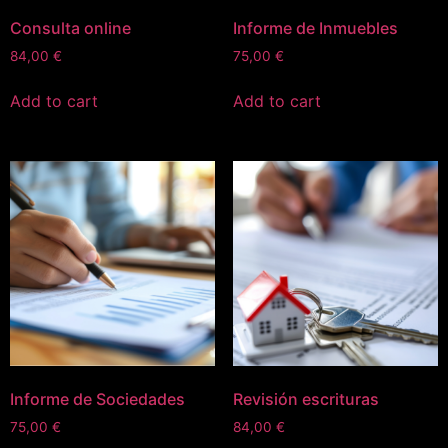
Consulta online
Informe de Inmuebles
84,00
€
75,00
€
Add to cart
Add to cart
Informe de Sociedades
Revisión escrituras
75,00
€
84,00
€