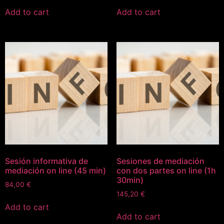
Add to cart
Add to cart
Sesión informativa de
Sesiones de mediación
mediación on line (45 min)
con dos partes on line (1h
30min)
84,00
€
145,20
€
Add to cart
Add to cart