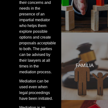
their concerns and
de la divergència, comprometent-
se a complir la resolució que
needs in the
aquest dicti en forma de laude
presence of an
arbitral.
impartial mediator
who helps them
explore possible
options and create
.
proposals acceptable
Som especialistes en facilitació
to both. The parties
d’acords en aquesta matèria.
can be advised by
Treballem amb el principi bàsic
their lawyers at all
de l’interès primer dels fills i
FAMÍLIA
aquelles persones que pateixen
times in the
una discapacitat, sense deixar de
mediation process.
banda els acords econòmics que
son base d’un compliment
Mediation can be
satisfactori dels convenis i de les
resolucions judicials que els
used even when
aproven.
legal proceedings
have been initiated.
HIPOTECAS.- És el mitjà preferit
Mediation is an
per al finançament d'immobles.