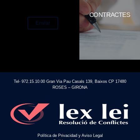
accept the privacy
expressen el seu consentiment
policy
en la forma permesa per la llei,
CONTRACTES
per crear, regular, modificar o
extingir obligacions. Les parts
Enviar
poden acordar qualsevol
clàusula que no sigui contrària a
la llei, la moral o l'ordre públic.
Tel- 972.15.10.00 Gran Via Pau Casals 139, Baixos CP 17480
ROSES – GIRONA
Política de Privacidad y Aviso Legal