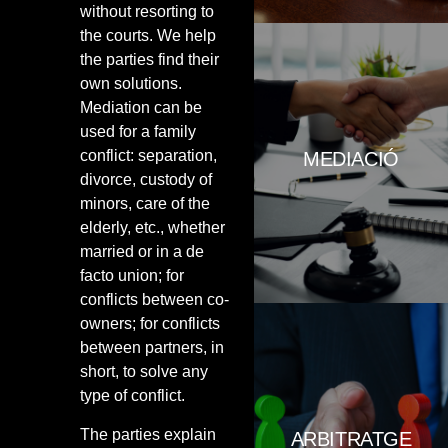
without resorting to
the courts. We help
the parties find their
Aquesta tècnica de resolució de
own solutions.
conflictes es caracteritza per la
Mediation can be
intervenció d’una tercera persona
imparcial i experta –amb estudis
used for a family
específics de psicologia i
conflict: separation,
MEDIACIÓ
mediació-, que té com a objectiu
divorce, custody of
ajudar a les parts en conflicte i
facilitar-los l’obtenció d’un acord
minors, care of the
satisfactori per ambdues. L’acord
elderly, etc., whether
és un acord fet a mida de les
married or in a de
parts i no imposat per tercers.
facto union; for
conflicts between co-
owners; for conflicts
between partners, in
short, to solve any
L’arbitratge respon a situacions
en què les parts enfrontades no
type of conflict.
es posen d’acord en la solució
més adequada i decideixen
The parties explain
ARBITRATGE
encomanar a un tercer la solució