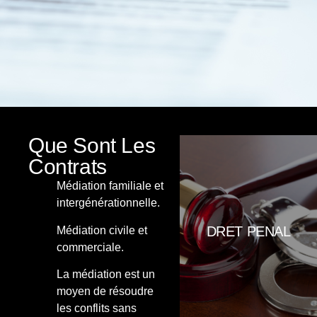
Que Sont Les
Contrats
DEFENSA I ACUSACIÓ.
Médiation familiale et
Assessorem en delictes contra la
intergénérationnelle.
llibertat (amenaces, coaccions,
detenció il·legal), delictes contra
DRET PENAL
Médiation civile et
l'honor (calúmnia i injúries),
delictes econòmics (estafes,
commerciale.
apropiació indeguda, concursos,
subhastes), falsedats
La médiation est un
documentals, delicte contra la
moyen de résoudre
seguretat
les conflits sans