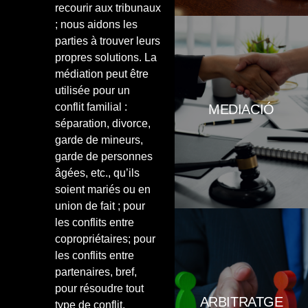
recourir aux tribunaux
; nous aidons les
parties à trouver leurs
Aquesta tècnica de resolució de
propres solutions. La
conflictes es caracteritza per la
médiation peut être
intervenció d’una tercera persona
imparcial i experta –amb estudis
utilisée pour un
específics de psicologia i
conflit familial :
MEDIACIÓ
mediació-, que té com a objectiu
séparation, divorce,
ajudar a les parts en conflicte i
facilitar-los l’obtenció d’un acord
garde de mineurs,
satisfactori per ambdues. L’acord
garde de personnes
és un acord fet a mida de les
âgées, etc., qu’ils
parts i no imposat per tercers.
soient mariés ou en
union de fait ; pour
les conflits entre
copropriétaires; pour
les conflits entre
L’arbitratge respon a situacions
en què les parts enfrontades no
partenaires, bref,
es posen d’acord en la solució
pour résoudre tout
més adequada i decideixen
ARBITRATGE
type de conflit.
encomanar a un tercer la solució