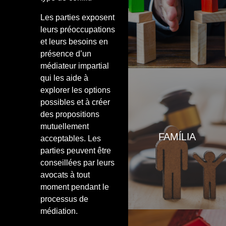
de la divergència, comprometent-
se a complir la resolució que
Les parties exposent
aquest dicti en forma de laude
leurs préoccupations
arbitral.
et leurs besoins en
présence d’un
médiateur impartial
qui les aide à
.
explorer les options
Som especialistes en facilitació
possibles et à créer
d’acords en aquesta matèria.
des propositions
Treballem amb el principi bàsic
mutuellement
de l’interès primer dels fills i
FAMÍLIA
aquelles persones que pateixen
acceptables. Les
una discapacitat, sense deixar de
parties peuvent être
banda els acords econòmics que
conseillées par leurs
son base d’un compliment
satisfactori dels convenis i de les
avocats à tout
resolucions judicials que els
moment pendant le
aproven.
processus de
médiation.
HIPOTECAS.- És el mitjà preferit
per al finançament d'immobles.