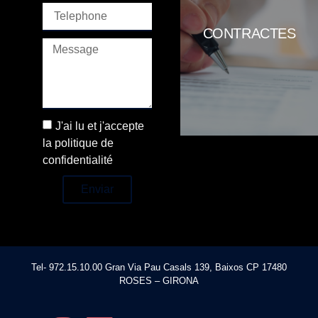
expressen el seu consentiment
en la forma permesa per la llei,
CONTRACTES
per crear, regular, modificar o
extingir obligacions. Les parts
poden acordar qualsevol
clàusula que no sigui contrària a
la llei, la moral o l'ordre públic.
J'ai lu et j'accepte
la politique de
confidentialité
Enviar
Tel- 972.15.10.00 Gran Via Pau Casals 139, Baixos CP 17480
ROSES – GIRONA