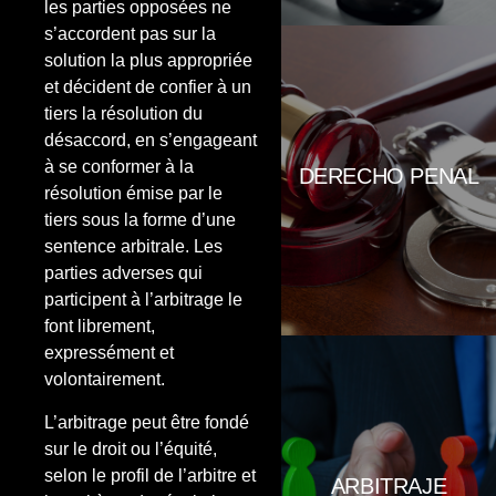
les parties opposées ne
s’accordent pas sur la
solution la plus appropriée
et décident de confier à un
DEFENSA I ACUSACIÓ.
tiers la résolution du
Assessorem en delictes contra la
llibertat (amenaces, coaccions,
désaccord, en s’engageant
detenció il·legal), delictes contra
à se conformer à la
DERECHO PENAL
l'honor (calúmnia i injúries),
résolution émise par le
delictes econòmics (estafes,
apropiació indeguda, concursos,
tiers sous la forme d’une
subhastes), falsedats
sentence arbitrale. Les
documentals, delicte contra la
parties adverses qui
seguretat
participent à l’arbitrage le
font librement,
expressément et
volontairement.
L’arbitratge respon a situacions
L’arbitrage peut être fondé
en què les parts enfrontades no
sur le droit ou l’équité,
es posen d’acord en la solució
més adequada i decideixen
selon le profil de l’arbitre et
ARBITRAJE
encomanar a un tercer la solució