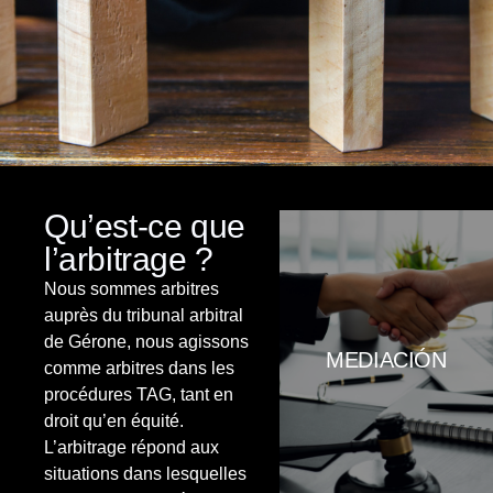
Qu’est-ce que
l’arbitrage ?
Aquesta tècnica de resolució de
conflictes es caracteritza per la
Nous sommes arbitres
intervenció d’una tercera persona
auprès du tribunal arbitral
imparcial i experta –amb estudis
de Gérone, nous agissons
específics de psicologia i
MEDIACIÓN
mediació-, que té com a objectiu
comme arbitres dans les
ajudar a les parts en conflicte i
procédures TAG, tant en
facilitar-los l’obtenció d’un acord
droit qu’en équité.
satisfactori per ambdues. L’acord
és un acord fet a mida de les
L’arbitrage répond aux
parts i no imposat per tercers.
situations dans lesquelles