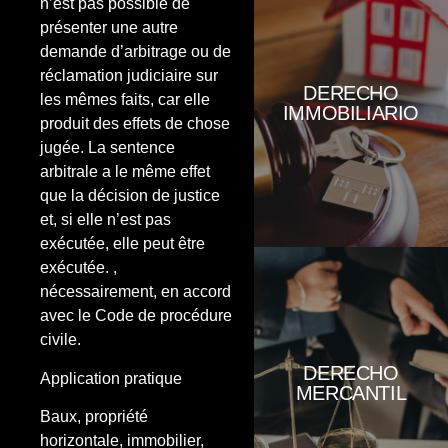
n’est pas possible de
Però avui són diversos els
présenter une autre
problemes que poden derivar-se
demande d’arbitrage ou de
de la signatura d'una hipoteca.
COMPRAVENTAS.- Gestionem
réclamation judiciaire sur
tots els tràmits necessaris per a la
DERECHO
les mêmes faits, car elle
seva compravenda, estudiem
IMMOBILIARIO
produit des effets de chose
antecedents registrals,
confeccionem el contracte de
jugée. La sentence
compravenda, entre altres.
arbitrale a le même effet
ARRENDAMIENTOS.- Ampli
que la décision de justice
assessorament en matèria
arrendatícia, representant tant a
et, si elle n’est pas
el propietari com a el inquilí.
exécutée, elle peut être
Comptem un especialista en
matèria mercantil.- Els nostres
exécutée. ,
serveis comprenen: •Constitució,
nécessairement, en accord
dissolució i liquidació de
avec le Code de procédure
societats mercantils.
•Confeccionem estatuts socials,
civile.
acords de juntes, assessorant en
la millor elecció de la forma
DERECHO
Application pratique
societària que sigui més
MERCANTIL
adequada per a cada cas.
Baux, propriété
•Assessorem per redactar
horizontale, immobilier,
qualsevol tipus de pacte societari,