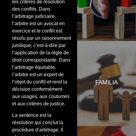
les critères de résolution
de la divergència, comprometent-
des conflits. Dans
se a complir la resolució que
aquest dicti en forma de laude
l’arbitrage judiciaire,
arbitral.
l’arbitre est un avocat en
exercice et le conflit est
résolu par un raisonnement
juridique, c’est-à-dire par
.
l’application de la règle de
droit correspondante. Dans
Som especialistes en facilitació
d’acords en aquesta matèria.
l’arbitrage équitable,
Treballem amb el principi bàsic
l’arbitre est un expert de
de l’interès primer dels fills i
FAMILIA
l’objet du conflit et rend la
aquelles persones que pateixen
una discapacitat, sense deixar de
décision conformément
banda els acords econòmics que
aux usages, aux coutumes
son base d’un compliment
et aux critères de justice.
satisfactori dels convenis i de les
resolucions judicials que els
aproven.
La sentence est la
résolution qui conclut la
procédure d’arbitrage. Il
HIPOTECAS.- És el mitjà preferit
per al finançament d'immobles.